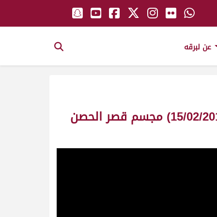
عن لبرقه
ش2 الليث لـ حبتور صالح عبدالله حبتور العامري (مهرجان قصر الحصن صباح 15/02/2016) مجسم قصر الحصن