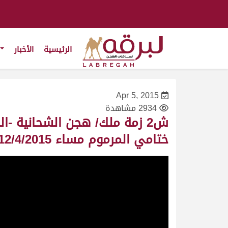
الرئيسية
الأخبار
Apr 5, 2015
2934 مشاهدة
ش2 زمة ملك/ هجن الشحانية -ا
ختامي المرموم مساء 12/4/2015-التوقيت 12:22:9