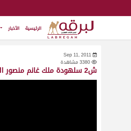
الرئيسية
الأخبار
Sep 11, 2011
3380 مشاهدة
ش2 سلهودة ملك غانم منصور الخيارين- ختامي الوثبة- (خنجر الحيل محليات)- ت 12:45:07