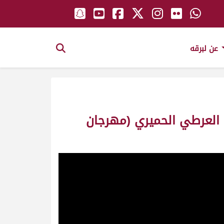
عن لبرقه
م العرطي الحميري (مهرجان