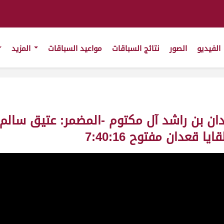
الفيديو
الصور
نتائج السباقات
مواعيد السباقات
المزيد
مدان بن راشد آل مكتوم -المضمر: عتيق سال