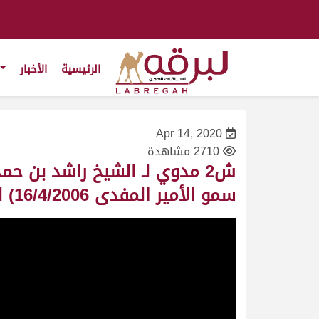
الرئيسية
الأخبار
Apr 14, 2020
2710 مشاهدة
ش2 مدوي لـ الشيخ راشد بن ح
سمو الأمير المفدى 16/4/2006) لقايا قعدان مفتوح 7:40:16