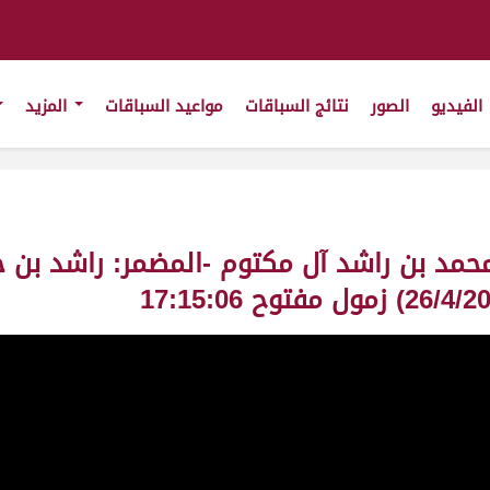
الفيديو
الصور
نتائج السباقات
مواعيد السباقات
المزيد
محمد بن راشد آل مكتوم -المضمر: راشد بن ح