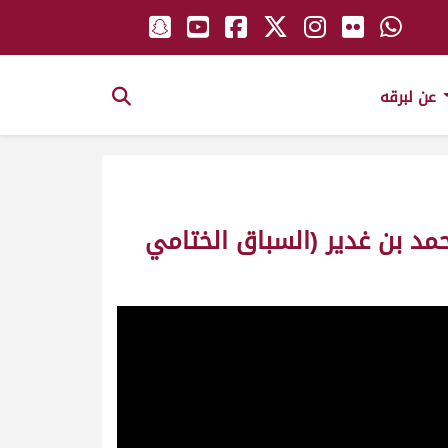
عن لبرقه
مد بن غدير (السباق الختامي