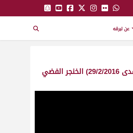
عن لبرقه
ش2 مغذي لـ عامر محمد زايد خلفان المنصوري (مهرجان سمو أمير البلاد المفدى 29/2/2016) الخنجر الفضي