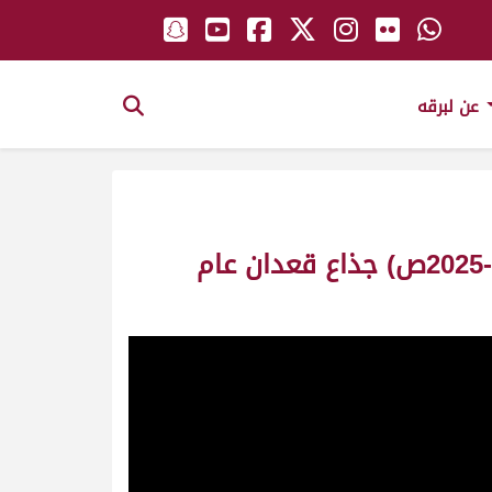
عن لبرقه
ش21 الفايز لـ نواف محمد علي جابر ابوساق (منافسات موسم الطائف 18-08-2025ص) جذاع قعدان عام