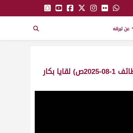
عن لبرقه
ش29 الجليلة لـ عايض رفعان عايض ال عاطف القحطاني (منافسات موسم الطائف 1-08-2025ص) لقايا بكار