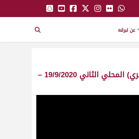
عن لبرقه
ش3 غزوة لـ الشيخ عبدالعزيز بن حمد بن خالد آل ثاني (محمد مبارك سعيد المري) المحلي الثاني 19/9/2020 –