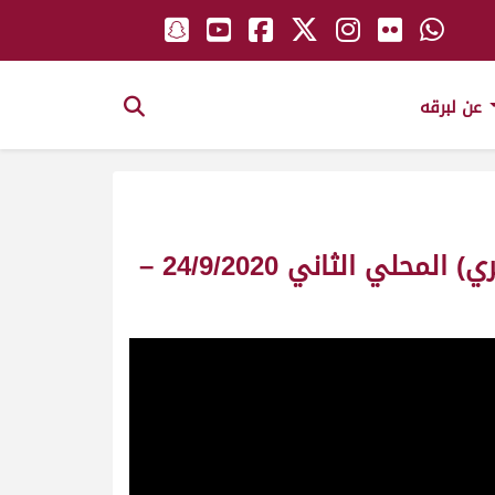
عن لبرقه
ش4 برزان لـ الشيخ عبدالعزيز بن حمد بن خالد آل ثاني (راشد سعيد بالعرج المري) المحلي الثاني 24/9/2020 –