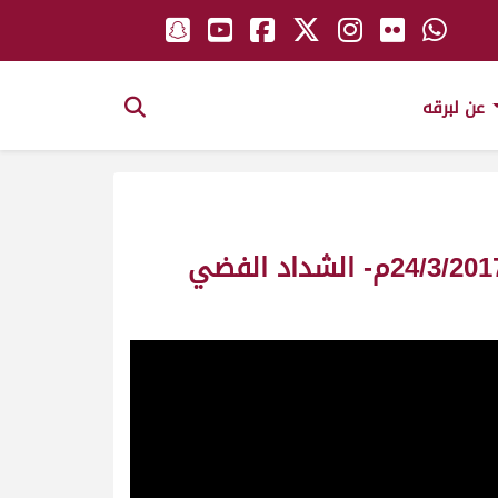
عن لبرقه
ش4 عتيم لـ هجن الشحانية ( جابر سالم فاران المري) مهرجان ختامي الوثبة 24/3/2017م- الشداد الفضي