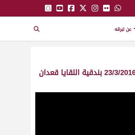
عن لبرقه
ش4 مبعد لـ هجن الشحانية (سالم بن فاران المري) مهرجان ختامي المرموم 23/3/2016 بندقية اللقايا قعدان