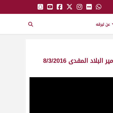
عن لبرقه
ش4 مسيطر لـ هجن الشحانية (حمد بن علي بن حلفان المري) مهرجان سمو أمير البلاد المفدى 8/3/2016