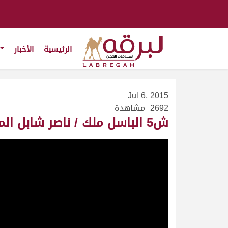
الرئيسية
الأخبار
Jul 6, 2015
2692 مشاهدة
ش5 الباسل ملك / ناصر شابل المري – السباق المحلي الرابع 30/11/2009– ثنايا قعدان- التوقيت 13:36:22