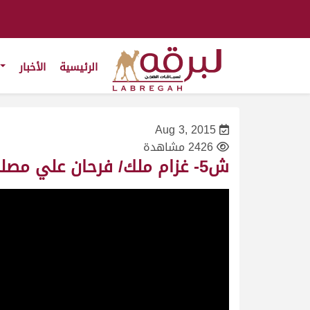
الرئيسية
الأخبار
Aug 3, 2015
2426 مشاهدة
ش5- غزام ملك/ فرحان علي مصلح الأحبابي – مهرجان ولي العهد 27/1/2010- حيل- توقيت 13:06:5