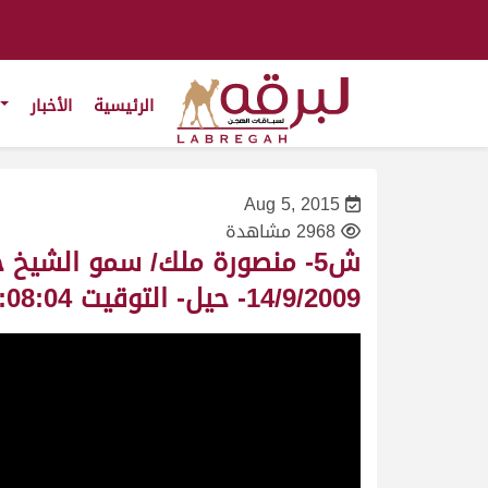
الرئيسية
الأخبار
Aug 5, 2015
2968 مشاهدة
ش5- منصورة ملك/ سمو الشيخ 
14/9/2009- حيل- التوقيت 8:08:04