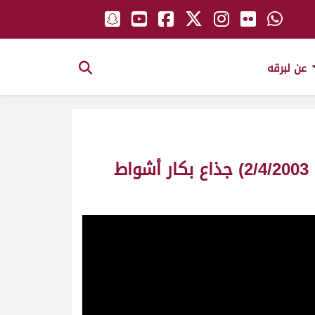
عن لبرقه
ش7 القادمة لـ عبدالهادي راشد بن نشير المري (مهرجان سمو الأمير المفدى 2/4/2003) جذاع بكار أشواط