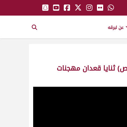
عن لبرقه
8 الزعيم لـ عتيق مطر حسن القبيسي (مهرجان حاكم الشارقة 07-11-2024ص) ثنايا قعدان مهجنات