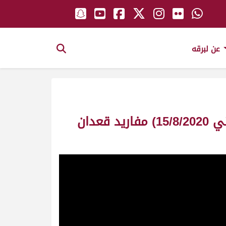
عن لبرقه
ش8 العديد لـ علي عبدالهادي بخيت البريدي (السباق التمهيدي الصيفي الثاني 15/8/2020) مفاريد قعدان