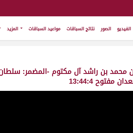
الفيديو
الصور
نتائج السباقات
مواعيد السباقات
المزيد
 بن محمد بن راشد آل مكتوم -المضمر: سلطا