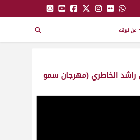
عن لبرقه
ن راشد الخاطري (مهرجان سمو