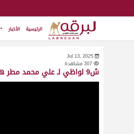
الرئيسية
الأخبار
Jul 13, 2025
307 مشاهدة
ش9 لواظي لـ علي محمد مطر هلال الكيبالي (مهرجان العين لسباقات الهجن 13-07-2025ص) حيل 6:26:38