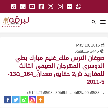
To
May 18, 2015
2445 مشاهدة
صوغان الترس ملك_غنيم مبارك بطي
الدوسري المهرجان الصيفي الثالث
للمفاريد ش2 حقايق قعدان_164_ت13-
5-2011
c51fdc2fa8598cf39b6bbcaeb62fa90a8583.flv