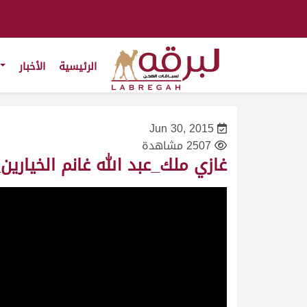
الرئيسية
الأخبار
Jun 30, 2015
2507 مشاهدة
غازي ملك_عبد الله غانم الخيارين_المحلي الرابع ش8 ثنايا قعدا