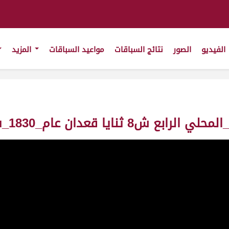
الفيديو
الصور
نتائج السباقات
مواعيد السباقات
المزيد
ن عام_1830_ت9:56:08 ت(3/12/2010)