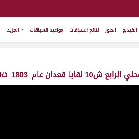
الفيديو
الصور
نتائج السباقات
مواعيد السباقات
المزيد
180_ت8:04:19 ت(26/11/2010)