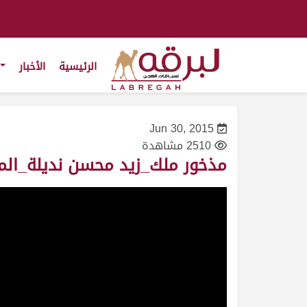
الرئيسية
الأخبار
Jun 30, 2015
2510 مشاهدة
مذخور ملك_زيد محسن نديلة_المحلي الرابع ش10 لقايا قعدان عام_3