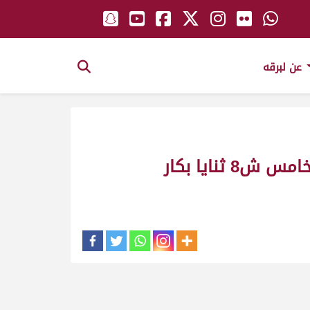
عن لبرقه
مزنه ملك_سعادة الشيخ القعقاع بن حمد بن خليفة آل ثاني_سباق المحلي الخامس ش8 ثنايا بكار