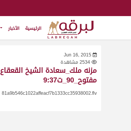
الرئيسية
الأخبار
Jun 16, 2015
2534 مشاهدة
مفتوح_90_ت9:37
81a9b546c1022affeacf7b1333cc35938002.flv