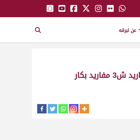
عن لبرقه
مصيحه ملك_جابر عبدالهادي البريدي مهرجان هياض وطرابلس الصيفي للمفاريد ش3 مفاريد بكار