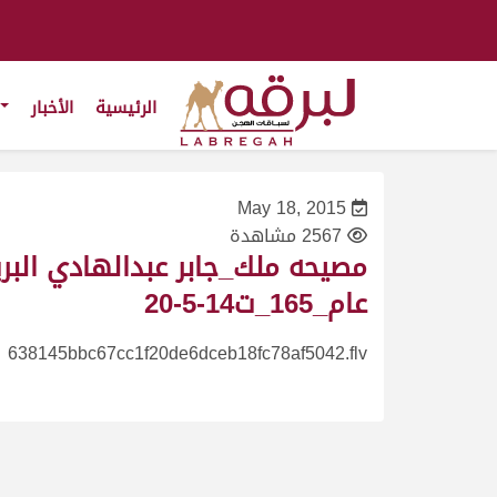
الرئيسية
الأخبار
May 18, 2015
2567 مشاهدة
عام_165_ت14-5-20
638145bbc67cc1f20de6dceb18fc78af5042.flv