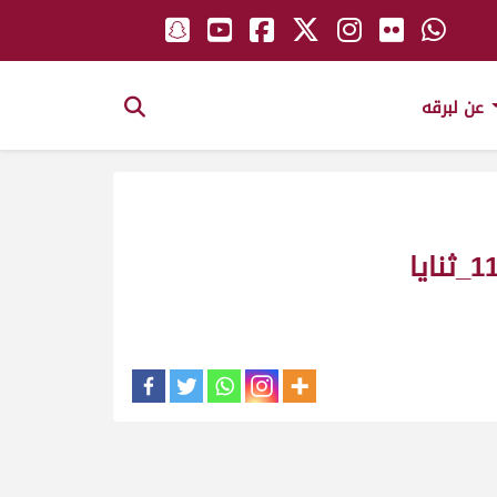
عن لبرقه
مظلومة ملك_ الشيخ محمد بن حمد بن جاسم ال ثانى_ سباق المستشار_ش11_ثنايا