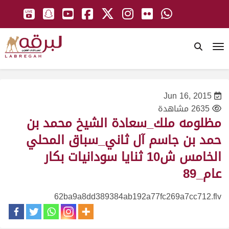
To
Jun 16, 2015
2635 مشاهدة
مظلومه ملك_سعادة الشيخ محمد بن
حمد بن جاسم آل ثاني_سباق المحلي
الخامس ش10 ثنايا سودانيات بكار
عام_89
62ba9a8dd389384ab192a77fc269a7cc712.flv