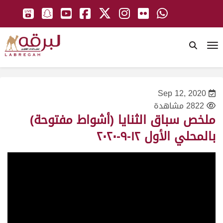
To
Sep 12, 2020
2822 مشاهدة
ملخص سباق الثنايا (أشواط مفتوحة)
بالمحلي الأول ١٢-٩-٢٠٢٠