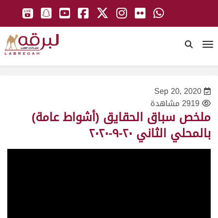
To
Sep 20, 2020
2919 مشاهدة
ملخص سباق الحقايق (أشواط عامة)
بالمحلي الثاني ٢٠-٩-٢٠٢٠