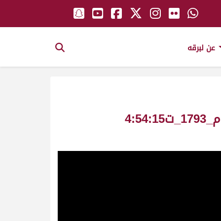
عن لبرقه
ناصي ملك_حمد بن علي بن حديد المري_المحلي الرابع ش2 حقايق قعدان عام_1793_ت4:54:15