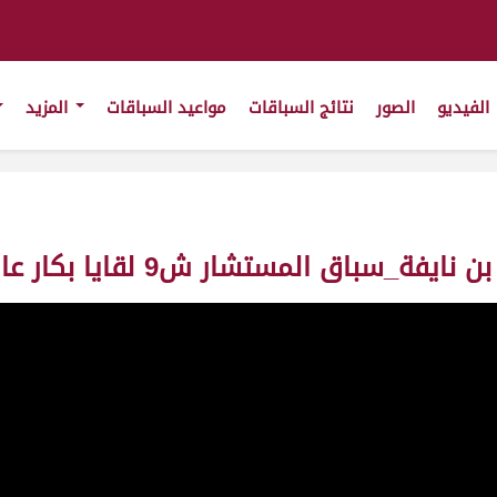
الفيديو
الصور
نتائج السباقات
مواعيد السباقات
المزيد
ر ش9 لقايا بكار عام_2_ت7:50:14 ت(20/12/2010)