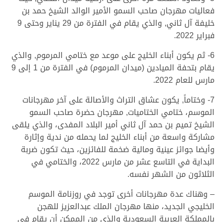
فعاليات مهرجان صاحب السمو الأمير الوالد الشيخ حمد بن
خليفة آل ثاني, والذي يقام في الفترة من 29 يناير وحتى 9
فبراير 2022.
6- ثم يكون أبناء الخليج على موعد مع ختامي المرموم, والذي
يقام بتحفة الميادين (ميدان المرموم) في الفترة من 1 إلى 9
مارس للعام 2022.
7- وختاماً, يكون عشاق التراث والأصالة على آخر مهرجانات
الموسم، ختامي الختاميات, مهرجان حضرة صاحب السمو
الشيخ تميم بن حمد آل ثاني أمير البلاد المفدى، والذي يلقى
مشاركة واسعة من أبناء الخليج لما يحمله من ندية وإثارة
وأيضا جوائز عينية ومالية ضخمة للفائزين، حيث تكون ضربة
البداية في التاسع عشر من مارس 2022، والختامي في
الثلاثون من الشهر نفسه.
– وهناك عدة مهرجانات أخرى توجد في روزنامة الموسم
الخليجي الجديد، منها مهرجان الملك عبدالعزيز للهجن
بالمملكة العربية السعودية والذي من الممكن أن يقام في