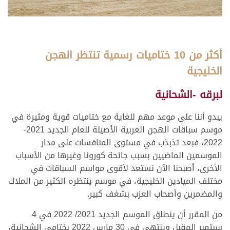
أكثر من 10 ختاميات رسمية تنتظر الهجن
الخليجية
لبرقه -الشحانية
يبدو أننا على موعد مهم للغاية مع ختاميات قوية ومثيرة في
موسم سباقات الهجن العربية الأصيلة للعام الجديد 2021-
2022، فبعد تذبذب في مستوى المنافسات على مدار
الموسمين الماضيين بسبب جائحة كورونا وغيرها من الأسباب
الأخرى، أصبحنا الآن نستعد لأقوى مواسم السباقات في
مختلف الميادين الخليجية، في موسم ينتظره الكثير من الملاك
والمضمرين وأصحاب العزب بشغف كبير.
من المقرر أن ينطلق الموسم الجديد 2021/ 2022 في 4
سبتمبر المقبل وينتهي في 30 مارس 2022 بختامي الشحانية،