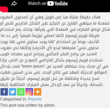
هناك حقيقة مثبتة منذ زمن طويل وهي أن المحتوى المقروء
لصفحة ما سيلهي القارئ عن التركيز على الشكل الخارجي للنص أو
شكل توضع الفقرات في الصفحة التي يقرأها. ولذلك يتم استخدام
طريقة لوريم إيبسوم لأنها تعطي توزيعاَ طبيعياَ -إلى حد ما-
للأحرف عوضاً عن استخدام “هنا يوجد محتوى نصي، هنا يوجد
محتوى نصي” فتجعلها تبدو (أي الأحرف) وكأنها نص مقروء.
العديد من برامح النشر المكتبي وبرامح تحرير صفحات الويب
تستخدم لوريم إيبسوم بشكل إفتراضي كنموذج عن النص، وإذا
قمت بإدخال “lorem ipsum” في أي محرك بحث ستظهر العديد من
المواقع الحديثة العهد في نتائج البحث. على مدى السنين ظهرت
نسخ جديدة ومختلفة من نص لوريم إيبسوم، أحياناً عن طريق
الصدفة، وأحياناً عن عمد كإدخال بعض العبارات الفكاهية إليها.
Categorised in:
Reports
This post was written by admin