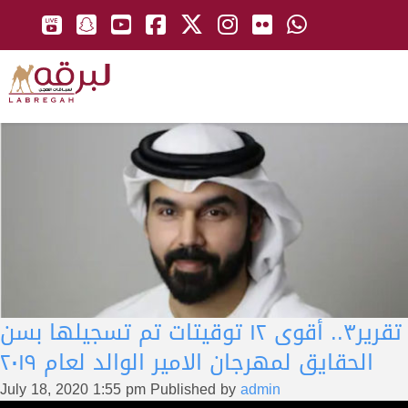
تقرير٣.. أقوى ١٢ توقيتات تم تسجيلها بسن
الحقايق لمهرجان الامير الوالد لعام ٢٠١٩
July 18, 2020 1:55 pm
Published by
admin